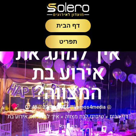
דף הבית
תפריט
איך למתג את
אירוע בת
המצווה?
07:48
22/01/2024
vamos4media
דף הבית
»
טיפים לבת מצווה
»
איך למתג את אירוע בת
המצווה?