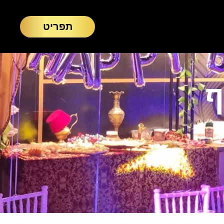
תפריט
ף