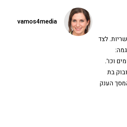
vamos4media
ריות. לצד
גמה:
ם וכו'.
ובוק בת
המסך הענק