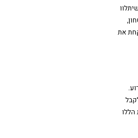
יתלוו
ון,
קחת את
וע.
לקבל
 הללו