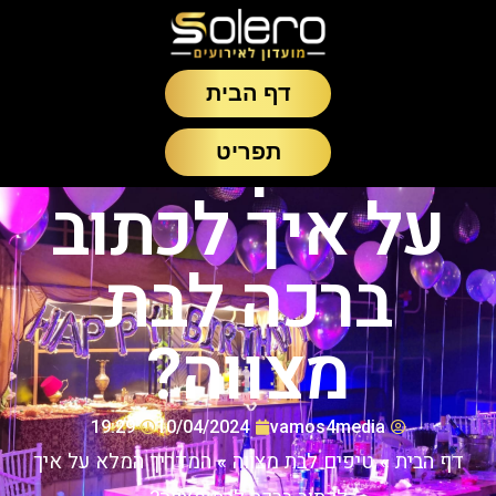
דף הבית
המדריך המלא
תפריט
על איך לכתוב
ברכה לבת
מצווה?
19:29
10/04/2024
vamos4media
דף הבית
»
טיפים לבת מצווה
»
המדריך המלא על איך